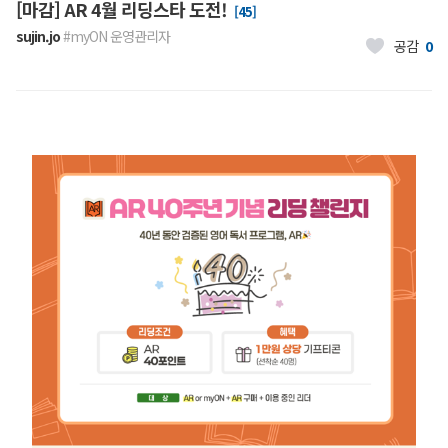
[마감] AR 4월 리딩스타 도전!
[45]
sujin.jo
#myON
운영관리자
공감
0