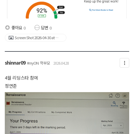
좋아요
답변
0
0
Screen Shot 2026-04-30 at
12.08.51 AM.png
shinnar09
#myON
학부모
2026.04.28
4월 리딩스타 참여
정연준