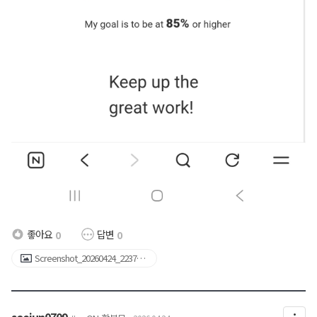
좋아요
답변
0
0
Screenshot_20260424_223718
_NAVER.jpg
seojun0709