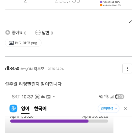
좋아요
답변
0
0
IMG_0197.png
dl3450
#myON
학부모
2026.04.24
설주원 리딩챌린지 참여합니다