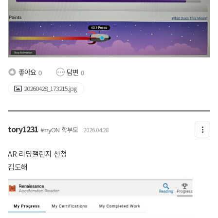
좋아요
답변
0
0
20260428_173215.jpg
tory1231
#myON
학부모
2026.04.28
AR 리딩챌린지 신청
김도해