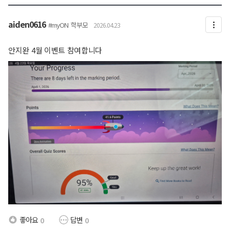
aiden0616
#myON
학부모
2026.04.23
안지완 4월 이벤트 참여합니다
좋아요
답변
0
0