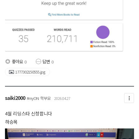
좋아요
답변
0
0
1777302150555.jpg
saiki2000
#myON
학부모
2026.04.27
4월 리딩스타 신청합니다
하승목