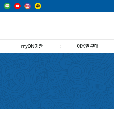
myON이란
이용권 구매