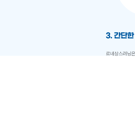
3. 간단
르네상스러닝은 
어 실력이 향상
이들이 독서 후
있는 독서 퀴즈