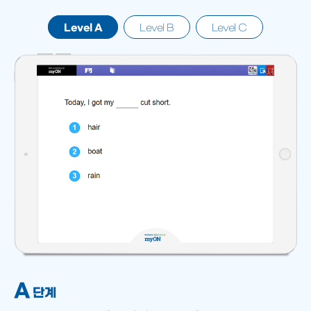
Level A
Level B
Level C
A
단계