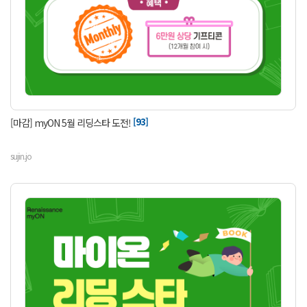
[93]
[마감] myON 5월 리딩스타 도전!
sujin.jo