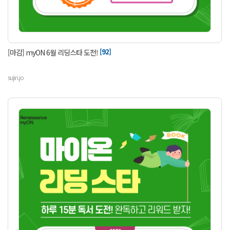
[92]
[마감] myON 6월 리딩스타 도전!
sujin.jo