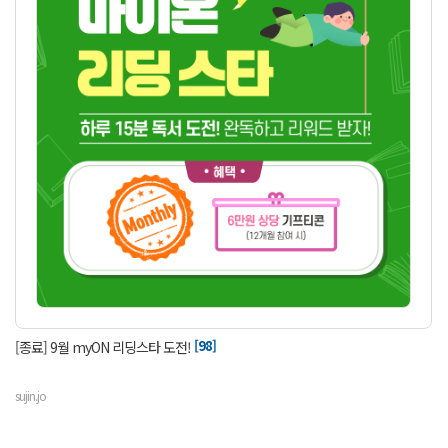
[98]
[종료] 9월 myON 리딩스타 도전!
sujin.jo