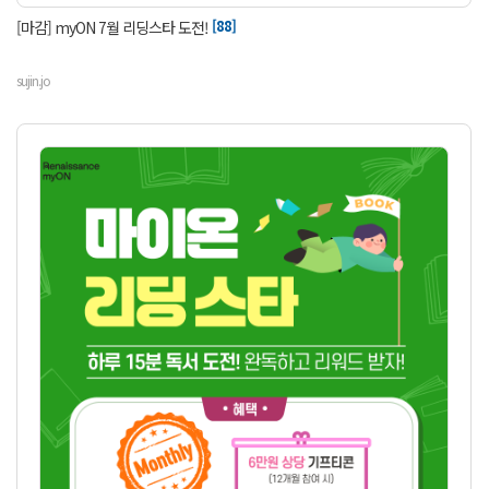
[88]
[마감] myON 7월 리딩스타 도전!
sujin.jo