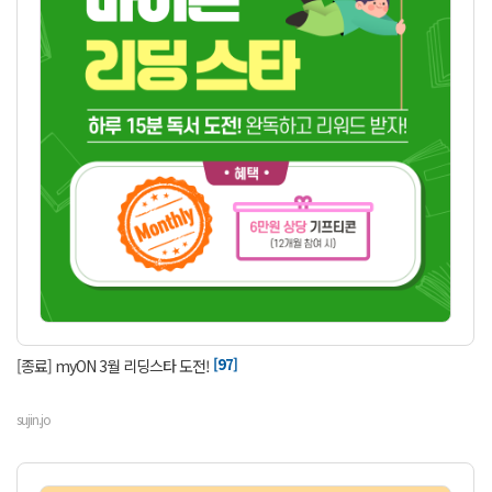
[97]
[종료] myON 3월 리딩스타 도전!
sujin.jo