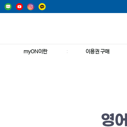
myON이란
이용권 구매