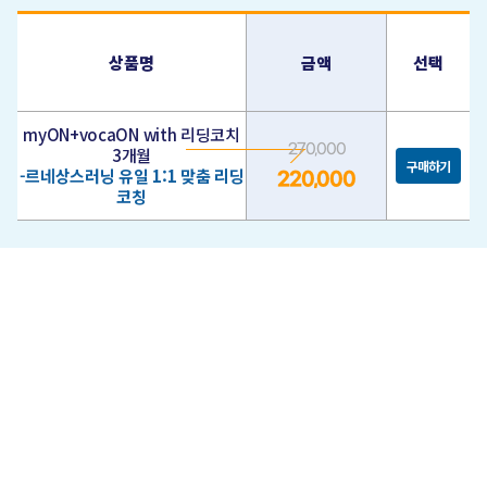
상품명
금액
선택
myON+vocaON with 리딩코치
270,000
3개월
구매하기
-르네상스러닝 유일 1:1 맞춤 리딩
220,000
코칭