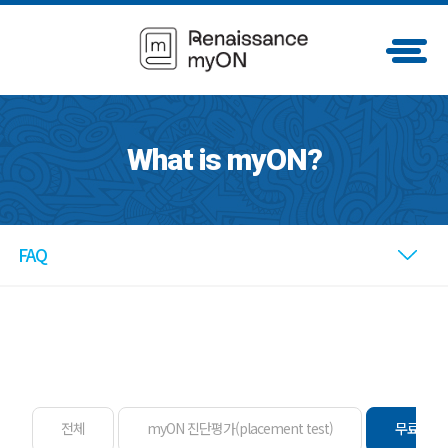
What is myON?
FAQ
전체
myON 진단평가(placement test)
무료체험