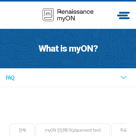
What is myON?
FAQ
전체
myON 진단평가(placement test)
무료체험