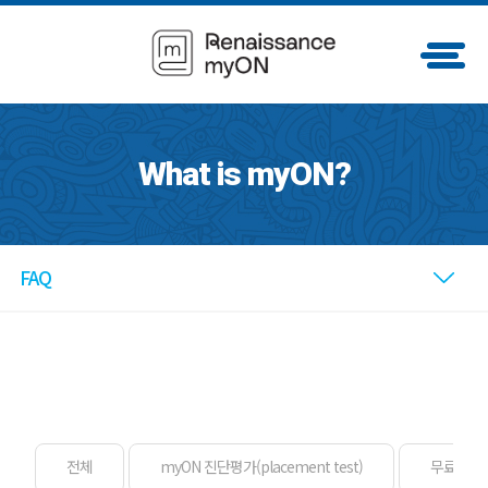
What is myON?
FAQ
전체
myON 진단평가(placement test)
무료체험